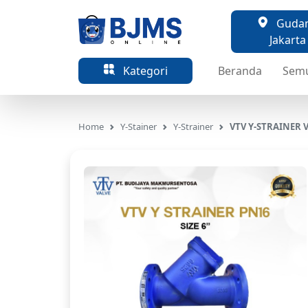
Gudang
Jakarta
Kategori
Beranda
Sem
Home
Y-Stainer
Y-Strainer
VTV Y-STRAINER V