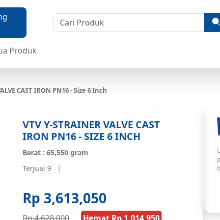
ua Produk
ALVE CAST IRON PN16 - Size 6 Inch
VTV Y-STRAINER VALVE CAST
IRON PN16 - SIZE 6 INCH
U
Berat : 65,550 gram
p
|
Terjual 9
b
Rp 3,613,050
Rp 4,628,000
Hemat Rp 1,014,950