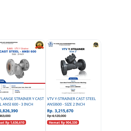
FLANGE STRAINER Y CAST
VTV Y-STRAINER CAST STEEL
L ANSI 600 - 3 INCH
ANSI600 - SIZE 2 INCH
5,826,390
Rp. 3,215,670
463,000
Rp 4,120,000
t Rp 1,636,610
Hemat Rp 904,330