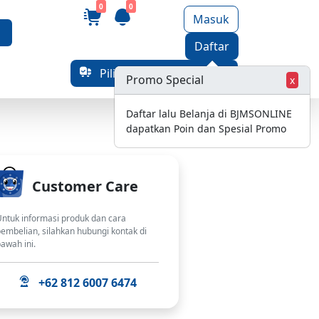
0
0
Masuk
Daftar
Pilih Alamat Pengiriman
Promo Special
x
Daftar lalu Belanja di BJMSONLINE
dapatkan Poin dan Spesial Promo
Customer Care
ntuk informasi produk dan cara
embelian, silahkan hubungi kontak di
awah ini.
+62 812 6007 6474