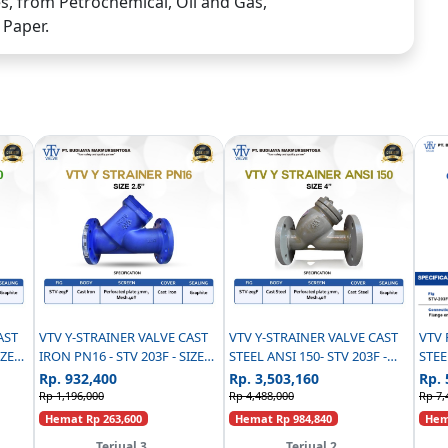
ies, from Petrochemical, Oil and Gas,
 Paper.
VTV Y-STRAINER VALVE CAST
VTV Y-STRAINER VALVE CAST
VTV 
IZE
IRON PN16 - STV 203F - SIZE
STEEL ANSI 150- STV 203F -
STEE
2.5INCH
SIZE 4INCH
Rp. 932,400
Rp. 3,503,160
Rp. 
Rp 1,196,000
Rp 4,488,000
Rp 7,
Hemat Rp 263,600
Hemat Rp 984,840
Hema
Terjual 3
Terjual 2