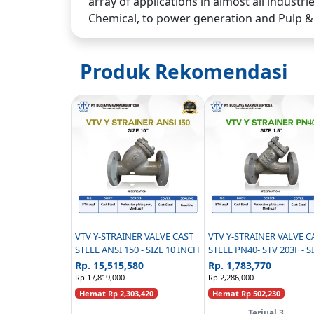
array of applications in almost all industr
Chemical, to power generation and Pulp &
Produk Rekomendasi
VTV Y-STRAINER VALVE CAST
VTV Y-STRAINER VALVE CAST
STEEL ANSI 150 - SIZE 10 INCH
STEEL PN40- STV 203F - S
1.5INCH
Rp. 15,515,580
Rp. 1,783,770
Rp 17,819,000
Rp 2,286,000
Hemat Rp 2,303,420
Hemat Rp 502,230
Terjual 3