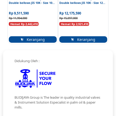
Double bellows JIS 10K - Size 10
Double bellows JIS 10K - Size 12
Inch
Inch
Rp 9,511,590
Rp 12,175,590
Rp 11,954,000
Rp 15,097,000
Hemat Rp 2,442,410
Hemat Rp 2,921,410
Keranjang
Keranjang
Didukung Oleh :
BUDIJAYA Group is The leader in quality industrial valves
& Instrument Solution Especialist in palm oil & paper
mills.