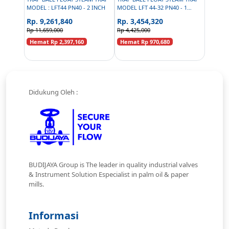
MODEL : LFT44 PN40 - 2 INCH
MODEL LFT 44-32 PN40 - 1
INCH
Rp. 9,261,840
Rp. 3,454,320
Rp 11,659,000
Rp 4,425,000
Hemat Rp 2,397,160
Hemat Rp 970,680
Didukung Oleh :
BUDIJAYA Group is The leader in quality industrial valves
& Instrument Solution Especialist in palm oil & paper
mills.
Informasi